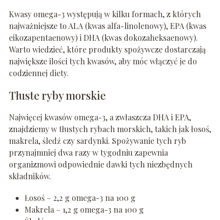
Kwasy omega-3 występują w kilku formach, z których
najważniejsze to ALA (kwas alfa-linolenowy), EPA (kwas
eikozapentaenowy) i DHA (kwas dokozaheksaenowy).
Warto wiedzieć, które produkty spożywcze dostarczają
największe ilości tych kwasów, aby móc włączyć je do
codziennej diety.
Tłuste ryby morskie
Najwięcej kwasów omega-3, a zwłaszcza DHA i EPA,
znajdziemy w tłustych rybach morskich, takich jak łosoś,
makrela, śledź czy sardynki. Spożywanie tych ryb
przynajmniej dwa razy w tygodniu zapewnia
organizmowi odpowiednie dawki tych niezbędnych
składników.
Łosoś – 2,2 g omega-3 na 100 g
Makrela – 1,2 g omega-3 na 100 g