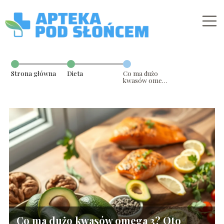
Strona główna
Dieta
Co ma dużo
kwasów omega
3? Oto
najlepsze
źródła!
Co ma dużo kwasów omega 3? Oto