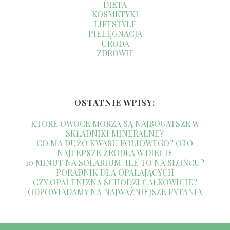
DIETA
KOSMETYKI
LIFESTYLE
PIELĘGNACJA
URODA
ZDROWIE
OSTATNIE WPISY:
KTÓRE OWOCE MORZA SĄ NAJBOGATSZE W
SKŁADNIKI MINERALNE?
CO MA DUŻO KWASU FOLIOWEGO? OTO
NAJLEPSZE ŹRÓDŁA W DIECIE
10 MINUT NA SOLARIUM: ILE TO NA SŁOŃCU?
PORADNIK DLA OPALAJĄCYCH
CZY OPALENIZNA SCHODZI CAŁKOWICIE?
ODPOWIADAMY NA NAJWAŻNIEJSZE PYTANIA