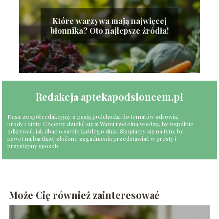
Które warzywa mają najwięcej
błonnika? Oto najlepsze źródła!
Redakcja aptekapodsloncem.pl
Nasz zespół redakcyjny z pasją podchodzi do tematów zdrowia,
urody i diety. Chcemy dzielić się z Wami rzetelną wiedzą, by wspólnie
odkrywać, jak dbać o siebie każdego dnia. Skupiamy się na tym, by
nawet najbardziej złożone zagadnienia przedstawiać w prosty i
przystępny sposób.
Może Cię również zainteresować