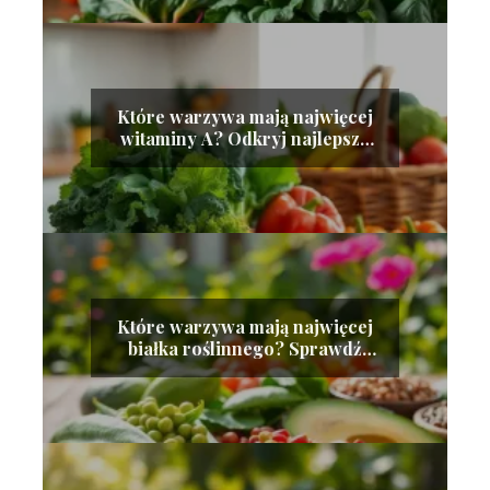
Które warzywa mają najwięcej
witaminy A? Odkryj najlepsze
źródła
Które warzywa mają najwięcej
białka roślinnego? Sprawdź
listę!