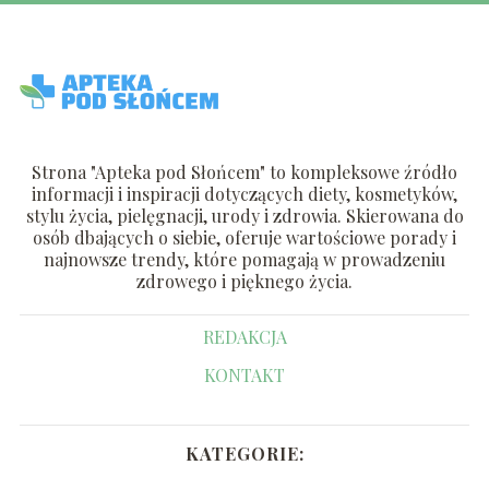
Strona "Apteka pod Słońcem" to kompleksowe źródło
informacji i inspiracji dotyczących diety, kosmetyków,
stylu życia, pielęgnacji, urody i zdrowia. Skierowana do
osób dbających o siebie, oferuje wartościowe porady i
najnowsze trendy, które pomagają w prowadzeniu
zdrowego i pięknego życia.
REDAKCJA
KONTAKT
KATEGORIE: