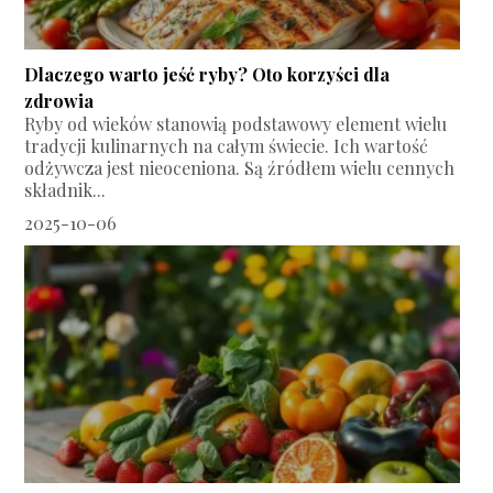
Dlaczego warto jeść ryby? Oto korzyści dla
zdrowia
Ryby od wieków stanowią podstawowy element wielu
tradycji kulinarnych na całym świecie. Ich wartość
odżywcza jest nieoceniona. Są źródłem wielu cennych
składnik...
2025-10-06