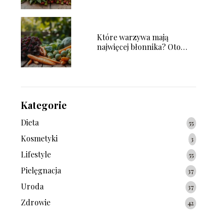
Które warzywa mają
najwięcej błonnika? Oto
najlepsze źródła!
Kategorie
Dieta
55
Kosmetyki
3
Lifestyle
55
Pielęgnacja
37
Uroda
37
Zdrowie
42