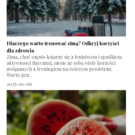
Dlaczego warto trenować zimą? Odkryj korzyści
dla zdrowia
Zima, choć często kojarzy się z lenistwem i spadkiem
aktywności fizycznej, niesie ze sobą wiele korzyści
związanych z treningiem na świeżym powietrzu.
Warto prz...
2025-10-06