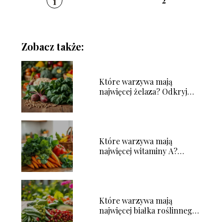
1
2
Zobacz także:
Które warzywa mają
najwięcej żelaza? Odkryj
zdrowe źródła!
Które warzywa mają
najwięcej witaminy A?
Odkryj najlepsze źródła
Które warzywa mają
najwięcej białka roślinnego?
Sprawdź listę!