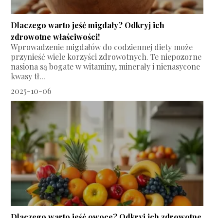
Dlaczego warto jeść migdały? Odkryj ich
zdrowotne właściwości!
Wprowadzenie migdałów do codziennej diety może
przynieść wiele korzyści zdrowotnych. Te niepozorne
nasiona są bogate w witaminy, minerały i nienasycone
kwasy tł...
2025-10-06
Dlaczego warto jeść owoce? Odkryj ich zdrowotne