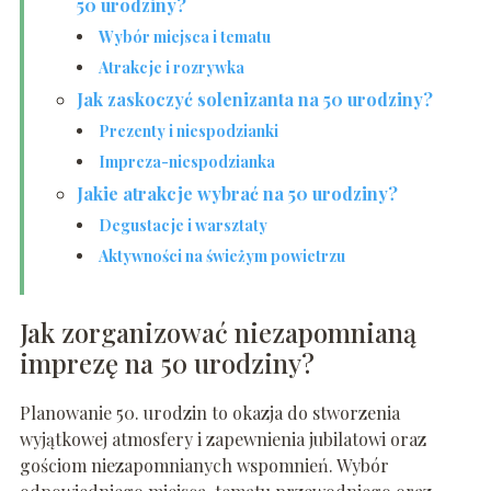
50 urodziny?
Wybór miejsca i tematu
Atrakcje i rozrywka
Jak zaskoczyć solenizanta na 50 urodziny?
Prezenty i niespodzianki
Impreza-niespodzianka
Jakie atrakcje wybrać na 50 urodziny?
Degustacje i warsztaty
Aktywności na świeżym powietrzu
Jak zorganizować niezapomnianą
imprezę na 50 urodziny?
Planowanie 50. urodzin to okazja do stworzenia
wyjątkowej atmosfery i zapewnienia jubilatowi oraz
gościom niezapomnianych wspomnień. Wybór