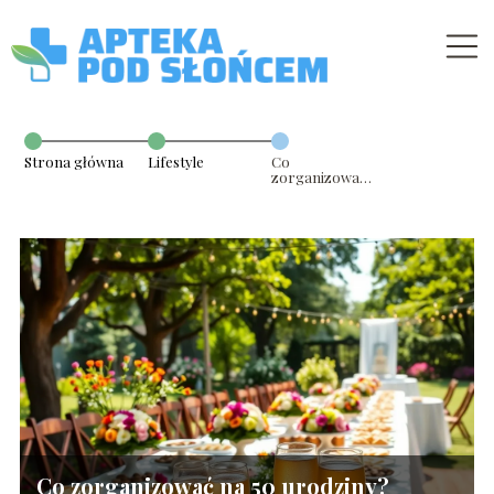
Strona główna
Lifestyle
Co
zorganizować
na 50 urodziny?
Pomysły na
niezapomnianą
imprezę
Co zorganizować na 50 urodziny?