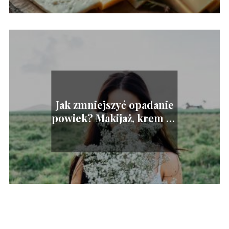
Jak zmniejszyć opadanie
powiek? Makijaż, krem na
opadające powieki i
zabiegi medycyny
estetycznej