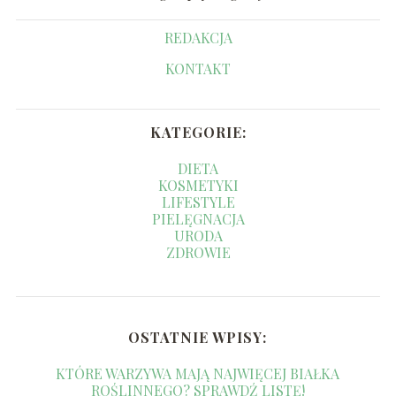
REDAKCJA
KONTAKT
KATEGORIE:
DIETA
KOSMETYKI
LIFESTYLE
PIELĘGNACJA
URODA
ZDROWIE
OSTATNIE WPISY:
KTÓRE WARZYWA MAJĄ NAJWIĘCEJ BIAŁKA
ROŚLINNEGO? SPRAWDŹ LISTĘ!