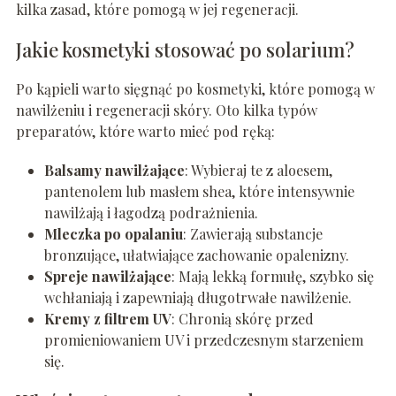
kilka zasad, które pomogą w jej regeneracji.
Jakie kosmetyki stosować po solarium?
Po kąpieli warto sięgnąć po kosmetyki, które pomogą w
nawilżeniu i regeneracji skóry. Oto kilka typów
preparatów, które warto mieć pod ręką:
Balsamy nawilżające
: Wybieraj te z aloesem,
pantenolem lub masłem shea, które intensywnie
nawilżają i łagodzą podrażnienia.
Mleczka po opalaniu
: Zawierają substancje
bronzujące, ułatwiające zachowanie opalenizny.
Spreje nawilżające
: Mają lekką formułę, szybko się
wchłaniają i zapewniają długotrwałe nawilżenie.
Kremy z filtrem UV
: Chronią skórę przed
promieniowaniem UV i przedczesnym starzeniem
się.