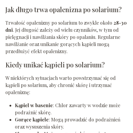
Jak długo trwa opalenizna po solarium?
Trwałość opalenizny po solarium to zwykle około
28-30
dni
. Jej długość zależy od wielu czynników, w tym od
pielęgnacji i nawilżania skóry po opalaniu. Regularne
nawilżanie oraz unikanie gorących kąpieli mogą
przedłużyć efekt opalenizny.
Kiedy unikać kąpieli po solarium?
W niektórych sytuacjach warto powstrzymać się od
kąpieli po solarium, aby chronić skórę i utrzymać
opaleniznę:
Kąpiel w basenie
: Chlor zawarty w wodzie może
podrażnić skórę.
Gorące kąpiele
: Mogą prowadzić do podrażnień
oraz wysuszenia skóry.