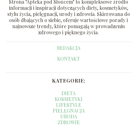
Strona "Apteka pod Słońcem" to kompleksowe źródło
informacji i inspiracji dotyczących diety, kosmetyków,
stylu życia, pielęgnacji, urody i zdrowia. Skierowana do
osób dbających o siebie, oferuje wartościowe porady i
najnowsze trendy, które pomagają w prowadzeniu
zdrowego i pięknego życia.
REDAKCJA
KONTAKT
KATEGORIE:
DIETA
KOSMETYKI
LIFESTYLE
PIELĘGNACJA
URODA
ZDROWIE