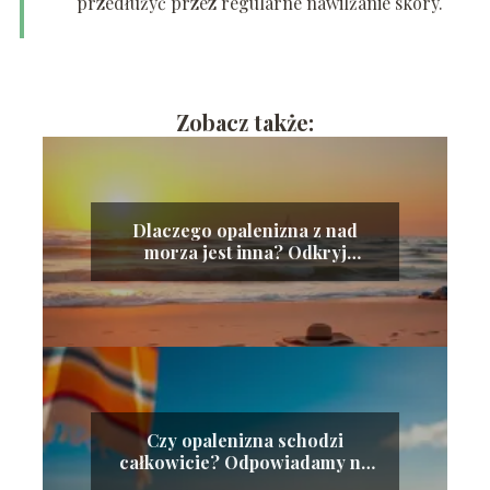
przedłużyć przez regularne nawilżanie skóry.
Zobacz także:
Dlaczego opalenizna z nad
morza jest inna? Odkryj
tajemnice słońca
Czy opalenizna schodzi
całkowicie? Odpowiadamy na
najważniejsze pytania