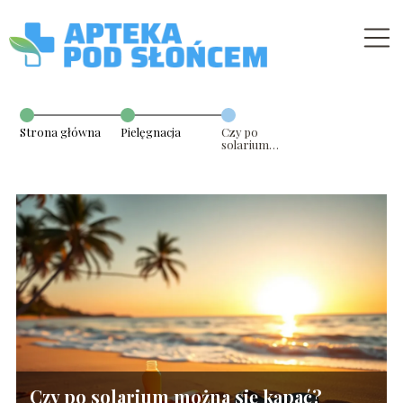
Strona główna
Pielęgnacja
Czy po
solarium
można się
kąpać?
Odpowiadamy
na
najważniejsze
pytania
Czy po solarium można się kąpać?