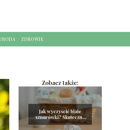
URODA
ZDROWIE
Zobacz także:
Jak wyczyścić białe
sznurówki? Skuteczne
metody i porady