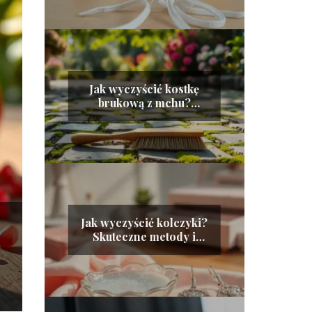
Jak wyczyścić kostkę
brukową z mchu?
Sprawdzone metody i
porady
Jak wyczyścić kolczyki?
Skuteczne metody i
praktyczne wskazówki