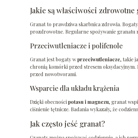
Jakie są właściwości zdrowotne
Granat to prawdziwa skarbnica zdrowia. Bogaty w
prozdrowotne. Regularne spożywanie granatu m
Przeciwutleniacze i polifenole
Granat jest bogaty w
przeciwutleniacze
, takie 
chronią komórki przed stresem oksydacyjnym. 
przed nowotworami.
Wsparcie dla układu krążenia
Dzięki obecności
potasu i magnezu
, granat wsp
ciśnienie tętnicze. Badania wykazały, że codzie
Jak często jeść granat?
Granaty można spożywać codziennie, a ich regul