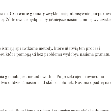
smaku.
Czerwone granaty
zwykle mają intensywnie purpurow
. Żółte owoce będą miały jaśniejsze nasiona, mniej wyraziste
 istnieją sprawdzone metody, które ułatwią ten proces i
ków, które pomogą Ci bez problemu wydobyć nasiona granatu.
ia granatu jest metoda wodna. Po przekrojeniu owocu na
atwo oddzielić nasiona od skórki i błonek. Nasiona opadną na
zać w nią tłuczkiem do mięsa, trzymając owoc skórką do góry.