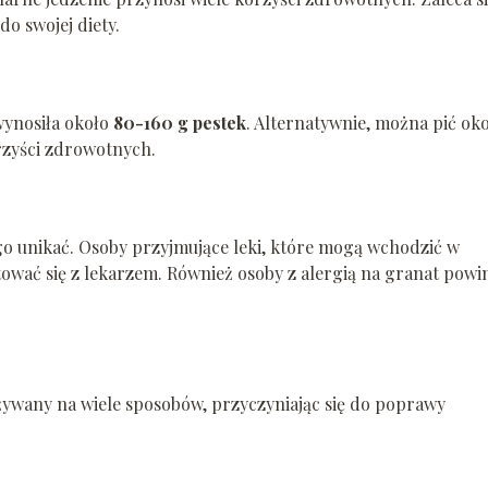
o swojej diety.
wynosiła około
80-160 g pestek
. Alternatywnie, można pić ok
rzyści zdrowotnych.
go unikać. Osoby przyjmujące leki, które mogą wchodzić w
tować się z lekarzem. Również osoby z alergią na granat powi
żywany na wiele sposobów, przyczyniając się do poprawy