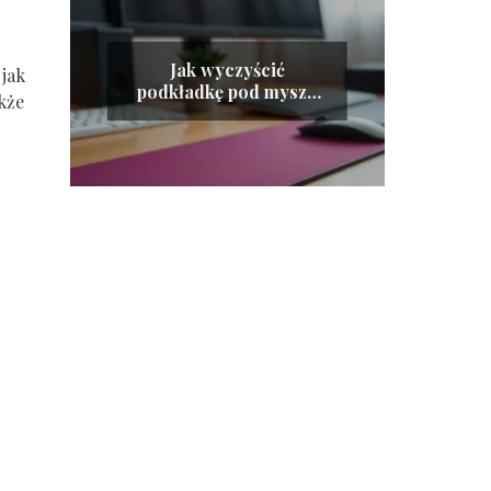
Jak wyczyścić
 jak
podkładkę pod mysz?
kże
Praktyczne porady i
metody