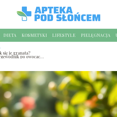
DIETA
KOSMETYKI
LIFESTYLE
PIELĘGNACJA
k się je granata?
rzewodnik po owocach
ranatu