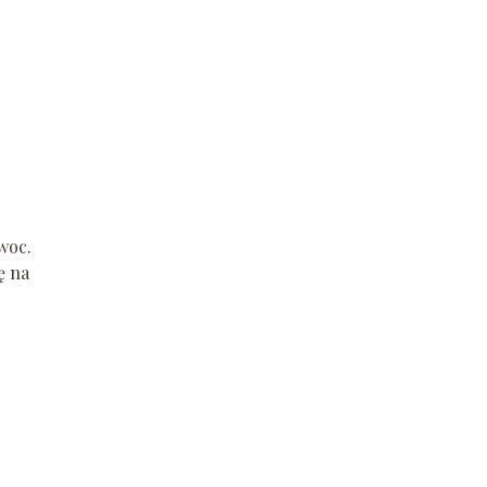
woc.
ę na