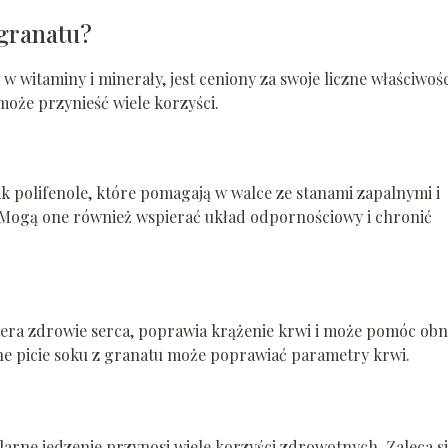
 granatu?
 witaminy i minerały, jest ceniony za swoje liczne właściwośc
oże przynieść wiele korzyści.
jak polifenole, które pomagają w walce ze stanami zapalnymi i
Mogą one również wspierać układ odpornościowy i chronić
iera zdrowie serca, poprawia krążenie krwi i może pomóc obn
nne picie soku z granatu może poprawiać parametry krwi.
arne jedzenie przynosi wiele korzyści zdrowotnych. Zaleca s