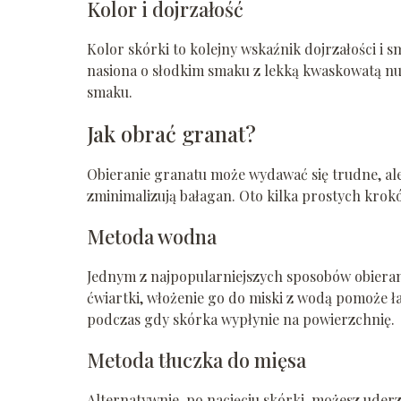
Kolor i dojrzałość
Kolor skórki to kolejny wskaźnik dojrzałości i 
nasiona o słodkim smaku z lekką kwaskowatą nutą
smaku.
Jak obrać granat?
Obieranie granatu może wydawać się trudne, ale
zminimalizują bałagan. Oto kilka prostych kro
Metoda wodna
Jednym z najpopularniejszych sposobów obieran
ćwiartki, włożenie go do miski z wodą pomoże ł
podczas gdy skórka wypłynie na powierzchnię.
Metoda tłuczka do mięsa
Alternatywnie, po nacięciu skórki, możesz uder