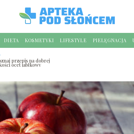
DIETA
KOSMETYKI
LIFESTYLE
PIELĘGNACJA
oznaj przepis na dobrej
kości ocet jabłkowy