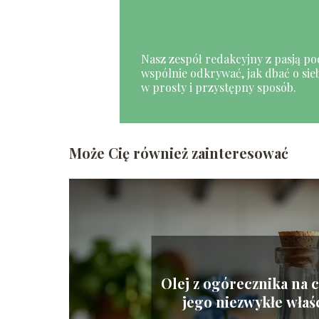
Nasz zespół redakcyjny z pasją po
wspólnie odkrywać, jak dbać o sie
w prosty i przystępny sposób.
Może Cię również zainteresować
Olej z ogórecznika na 
jego niezwykłe właś