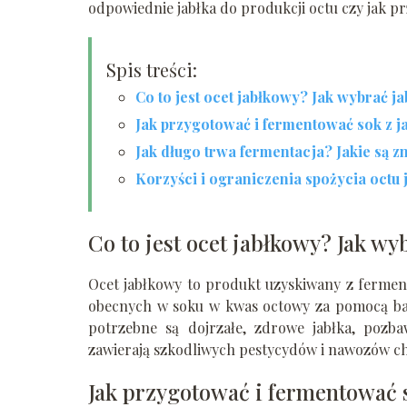
odpowiednie jabłka do produkcji octu czy jak p
Spis treści:
Co to jest ocet jabłkowy? Jak wybrać j
Jak przygotować i fermentować sok z j
Jak długo trwa fermentacja? Jakie są z
Korzyści i ograniczenia spożycia octu
Co to jest ocet jabłkowy? Jak wy
Ocet jabłkowy to produkt uzyskiwany z ferment
obecnych w soku w kwas octowy za pomocą ba
potrzebne są dojrzałe, zdrowe jabłka, pozbaw
zawierają szkodliwych pestycydów i nawozów c
Jak przygotować i fermentować s