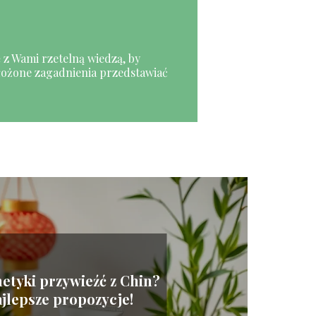
 z Wami rzetelną wiedzą, by
złożone zagadnienia przedstawiać
etyki przywieźć z Chin?
jlepsze propozycje!