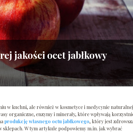
rej jakości ocet jabłkowy
iu w kuchni, ale również w kosmetyce i medycynie naturalnej
wasy organiczne, enzymy i minerały, które wpływają korzystni
 na
produkcję własnego octu jabłkowego
, który jest zdrowszą
 sklepach. W tym artykule podpowiemy m.in. jak wybrać