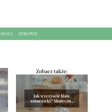
URODA
ZDROWIE
Zobacz także:
Jak wyczyścić białe
sznurówki? Skuteczne
metody i porady