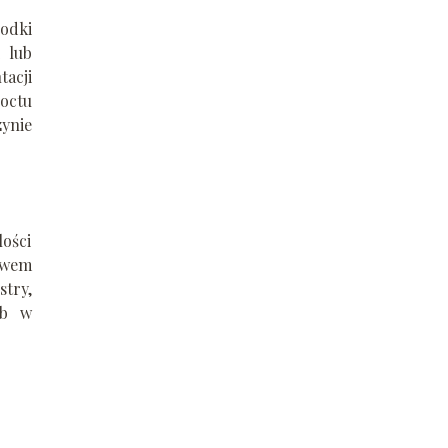
łodki
 lub
tacji
 octu
zynie
lości
ywem
stry,
ub w