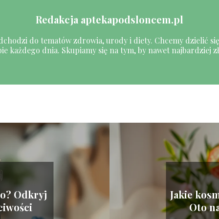
Redakcja aptekapodsloncem.pl
dchodzi do tematów zdrowia, urody i diety. Chcemy dzielić się
bie każdego dnia. Skupiamy się na tym, by nawet najbardziej 
co? Odkryj
Jakie kosm
ciwości
Oto na