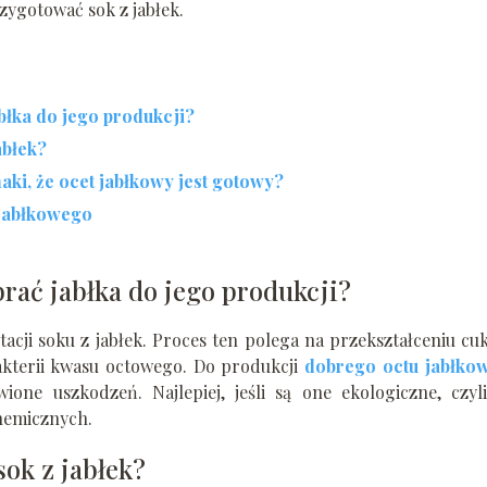
rzygotować sok z jabłek.
abłka do jego produkcji?
abłek?
naki, że ocet jabłkowy jest gotowy?
 jabłkowego
brać jabłka do jego produkcji?
acji soku z jabłek. Proces ten polega na przekształceniu c
kterii kwasu octowego. Do produkcji
dobrego octu jabłko
ione uszkodzeń. Najlepiej, jeśli są one ekologiczne, czyl
hemicznych.
ok z jabłek?