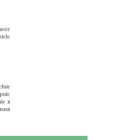
może
iele
lnie
ępnie
ie z
 nasz