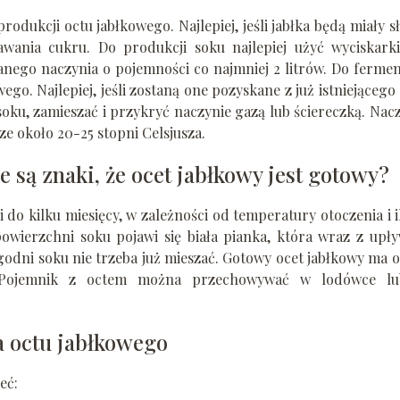
odukcji octu jabłkowego. Najlepiej, jeśli jabłka będą miały s
wania cukru. Do produkcji soku najlepiej użyć wyciskarki
anego naczynia o pojemności co najmniej 2 litrów. Do fermen
go. Najlepiej, jeśli zostaną one pozyskane z już istniejącego
soku, zamieszać i przykryć naczynie gazą lub ściereczką. Nac
e około 20-25 stopni Celsjusza.
e są znaki, że ocet jabłkowy jest gotowy?
 do kilku miesięcy, w zależności od temperatury otoczenia i i
owierzchni soku pojawi się biała pianka, która wraz z upł
ygodni soku nie trzeba już mieszać. Gotowy ocet jabłkowy ma o
. Pojemnik z octem można przechowywać w lodówce l
a octu jabłkowego
eć: