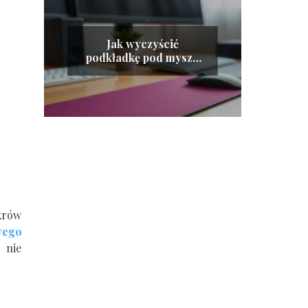
Jak wyczyścić
podkładkę pod mysz?
Praktyczne porady i
metody
ukrów
wego
i nie