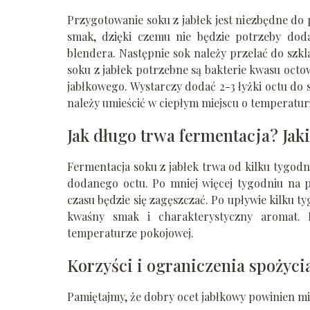
Przygotowanie soku z jabłek jest niezbędne do pr
smak, dzięki czemu nie będzie potrzeby doda
blendera. Następnie sok należy przelać do szkl
soku z jabłek potrzebne są bakterie kwasu octowe
jabłkowego. Wystarczy dodać 2-3 łyżki octu do 
należy umieścić w ciepłym miejscu o temperaturz
Jak długo trwa fermentacja? Jaki
Fermentacja soku z jabłek trwa od kilku tygodni
dodanego octu. Po mniej więcej tygodniu na p
czasu będzie się zagęszczać. Po upływie kilku t
kwaśny smak i charakterystyczny aromat
temperaturze pokojowej.
Korzyści i ograniczenia spożyci
Pamiętajmy, że dobry ocet jabłkowy powinien mi