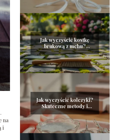
Jak wyczyścić kostkę
brukową z mchu?
Sprawdzone metody i
porady
Jak wyczyścić kolczyki?
Skuteczne metody i
praktyczne wskazówki
.
e na
 i